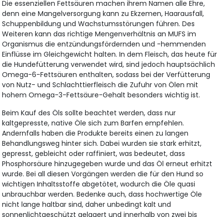
Die essenziellen Fettsäuren machen ihrem Namen alle Ehre,
denn eine Mangelversorgung kann zu Ekzemen, Haarausfall,
Schuppenbildung und Wachstumsstörungen führen. Des
Weiteren kann das richtige Mengenverhältnis an MUFS im
Organismus die entzündungsfördernden und -hemmenden
Einflüsse im Gleichgewicht halten. In dem Fleisch, das heute fü
die Hundefütterung verwendet wird, sind jedoch hauptsächlich
Omega-6-Fettsäuren enthalten, sodass bei der Verfütterung
von Nutz- und Schlachttierfleisch die Zufuhr von Ölen mit
hohem Omega-3-Fettsäure-Gehalt besonders wichtig ist.
Beim Kauf des Öls sollte beachtet werden, dass nur
kaltgepresste, native Öle sich zum Barfen empfehlen.
Andernfalls haben die Produkte bereits einen zu langen
Behandlungsweg hinter sich. Dabei wurden sie stark erhitzt,
gepresst, gebleicht oder raffiniert, was bedeutet, dass
Phosphorsäure hinzugegeben wurde und das Öl erneut erhitzt
wurde. Bei all diesen Vorgängen werden die für den Hund so
wichtigen Inhaltsstoffe abgetötet, wodurch die Öle quasi
unbrauchbar werden. Bedenke auch, dass hochwertige Öle
nicht lange haltbar sind, daher unbedingt kalt und
sonnenlichtgeschützt gelagert und innerhalb von zwei bis